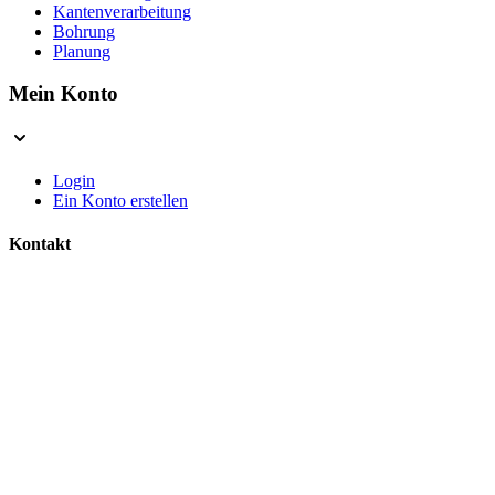
Kantenverarbeitung
Bohrung
Planung
Mein Konto
Login
Ein Konto erstellen
Kontakt
Kontakt aufnehmen
Wir sind für Sie da
Sicherheit & Vertrauen
Sicher Einkaufen
SSL verschlüsselte Daten
Geprüfte Qualität
Vom Fachmann gefertigt