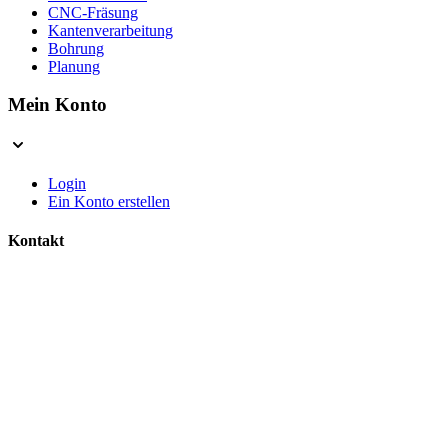
CNC-Fräsung
Kantenverarbeitung
Bohrung
Planung
Mein Konto
Login
Ein Konto erstellen
Kontakt
Kontakt aufnehmen
Wir sind für Sie da
Sicherheit & Vertrauen
Sicher Einkaufen
SSL verschlüsselte Daten