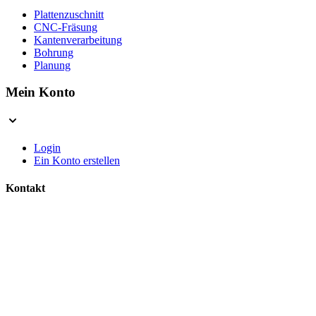
Plattenzuschnitt
CNC-Fräsung
Kantenverarbeitung
Bohrung
Planung
Mein Konto
Login
Ein Konto erstellen
Kontakt
Kontakt aufnehmen
Wir sind für Sie da
Sicherheit & Vertrauen
Sicher Einkaufen
SSL verschlüsselte Daten